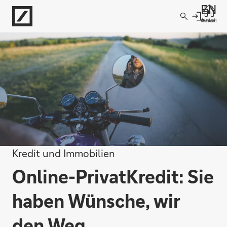
Direkt zur Hauptnavigation (Enter drücken)
English
Kontakt
Filiale
Direkt zur Suche (Enter drücken)
Direkt zum Hauptinhalt (Enter drücken)
Kredit und Immobilien
Online-PrivatKredit: Sie
haben Wünsche, wir
den Weg