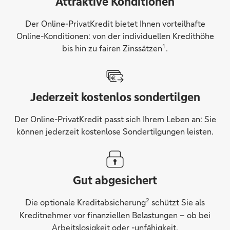
Attraktive Konditionen
Der Online-PrivatKredit bietet Ihnen vor­teil­hafte
Online-Konditionen: von der indivi­duellen Kredit­höhe
1
bis hin zu fairen Zins­sätzen
.
Jederzeit kostenlos sondertilgen
Der Online-PrivatKredit passt sich Ihrem Leben an: Sie
können jederzeit kosten­lose Sonder­tilgungen leisten.
Gut abgesichert
2
Die optionale Kredit­ab­sicherung
schützt Sie als
Kredit­nehmer vor finan­ziellen Be­lastungen – ob bei
Arbeits­losigkeit oder -unfähigkeit.