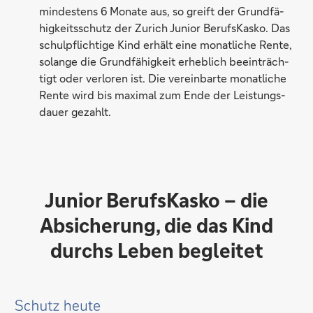
min­des­tens 6 Mo­na­te aus, so greift der Grund­fä­
hig­keits­schutz der Zu­rich Ju­ni­or Be­rufs­Kas­ko. Das
schul­pflich­ti­ge Kind er­hält ei­ne mo­nat­li­che Ren­te,
so­lan­ge die Grund­fä­hig­keit er­heb­lich be­ein­träch­
tigt oder ver­lo­ren ist. Die ver­ein­bar­te mo­nat­li­che
Ren­te wird bis ma­xi­mal zum En­de der Leis­tungs­
dau­er ge­zahlt.
Junior BerufsKasko – die
Absicherung, die das Kind
durchs Leben begleitet