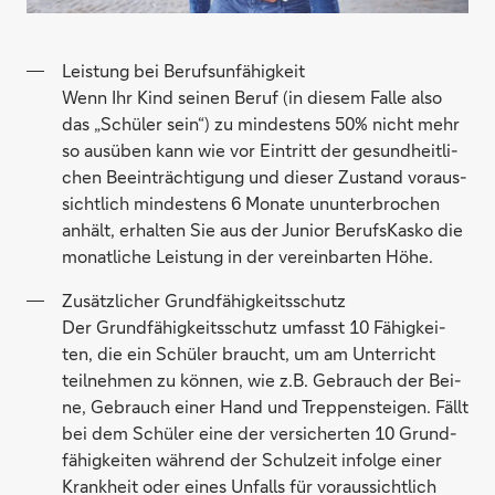
Leis­tung bei Be­rufs­un­fä­hig­keit
Wenn Ihr Kind sei­nen Be­ruf (in die­sem Fal­le al­so
das „Schü­ler sein“) zu min­des­tens 50% nicht mehr
so aus­üben kann wie vor Ein­tritt der ge­sund­heit­li­
chen Be­ein­träch­ti­gung und die­ser Zu­stand vor­aus­
sicht­lich min­des­tens 6 Mo­na­te un­un­ter­bro­chen
an­hält, er­hal­ten Sie aus der Ju­ni­or Be­rufs­Kas­ko die
mo­nat­li­che Leis­tung in der ver­ein­bar­ten Hö­he.
Zu­sätz­li­cher Grund­fä­hig­keits­schutz
Der Grund­fä­hig­keits­schutz um­fasst 10 Fä­hig­kei­
ten, die ein Schü­ler braucht, um am Un­ter­richt
teil­neh­men zu kön­nen, wie z.B. Ge­brauch der Bei­
ne, Ge­brauch ei­ner Hand und Trep­pen­stei­gen. Fällt
bei dem Schü­ler ei­ne der ver­si­cher­ten 10 Grund­
fä­hig­kei­ten wäh­rend der Schul­zeit in­fol­ge ei­ner
Krank­heit oder ei­nes Un­falls für vor­aus­sicht­lich