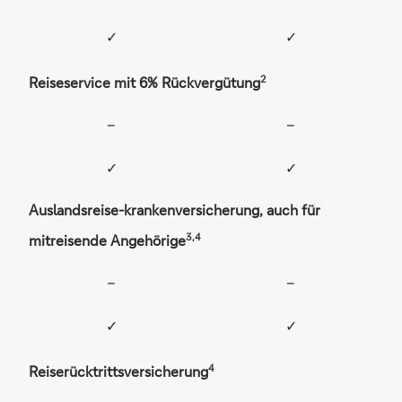
✓
✓
2
Reiseservice mit 6% Rückvergütung
–
–
✓
✓
Auslandsreise-krankenversicherung, auch für
3,4
mitreisende Angehörige
–
–
✓
✓
4
Reiserücktrittsversicherung