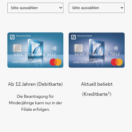
Ausgewähltes
Ausgewähltes
Produkt:
Produkt:
Produktvergleichstabelle
Produktbeschreibung
Ab 12 Jahren (Debitkarte)
Aktuell beliebt
1
(Kreditkarte
)
Die Beantragung für
Minderjährige kann nur in der
Filiale erfolgen.