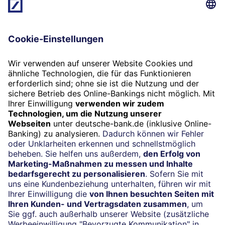
Bank Card Plus sowie die Deutsche Bank
Mastercard Platin können ausschließlich
telefonisch oder in einer Deutsche Bank
Filiale beantragt werden.
Muss ich mein Girokonto bei der
Deutsche Bank führen, um eine
Karte erhalten zu können?
Für die Deutsche Bank Card Plus ist ein
Konto bei der Deutschen Bank erforderlich.
Für die Kreditkarten ist ein Girokonto bei
der Deutschen Bank nicht zwingend
erforderlich.
Was passiert, wenn ich meine Karte
verliere oder diese gestohlen wurde?
Wir sind 24/7 persönlich für Sie erreichbar.
Bitte informieren Sie uns bei Kartenverlust