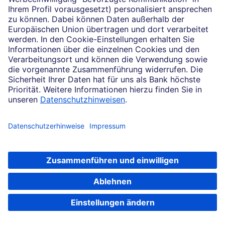
umgehend unter 069 910-10035, damit wir
Ihre Karte sperren können. Bei sorgfältigem
Umgang mit der Karte und direkter
Meldung an uns sind Sie haftungsbefreit.
Außerdem senden wir Ihnen sofort
kostenfrei eine neue Karte und PIN zu.
Wie kann ich Apple Pay nutzen?
Apple Pay können Sie einfach und
kostenfrei in der „Deutsche Bank Mobile“-
App aktivieren oder Ihre Deutsche Bank
Mastercard in Ihrer Apple Wallet
hinterlegen. So bezahlen Sie bequem und
sicher, ohne ihr Portemonnaie mitnehmen
zu müssen.
Jetzt Karte auswählen
Unsere Sicherheitsgarantie