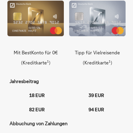
Mit BestKonto für 0€
Tipp für Vielreisende
1
1
(Kreditkarte
)
(Kreditkarte
)
Jahresbeitrag
18 EUR
39 EUR
82 EUR
94 EUR
Abbuchung von Zahlungen