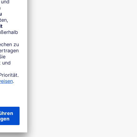
uf Ihrem
 unser 24/7
fügung.