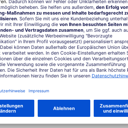
8.00 – 20.00 Uhr
5.00 Uhr
nden:
 per Telefon unter 069 910-10000
:
 Ihres zuständigen Regionalen Beratungscenters finden Sie a
in dieser Übersicht. Für allgemeine Servicefragen steht Ihnen
e gewohnt unter der Telefonnummer 069 910-10000 zur Ver
rte
Telefon
030 3407 5070