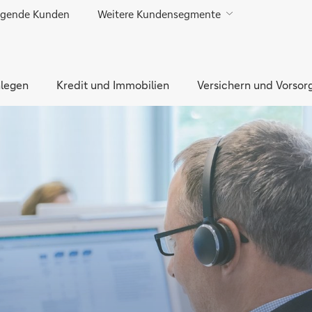
gende Kunden
Weitere Kundensegmente
Direkt zur Hauptnavigation (Enter drücken)
Direkt zur Suche (Enter drücken)
legen
Direkt zum Hauptinhalt (Enter drücken)
Kredit und Immobilien
Versichern und Vorsor