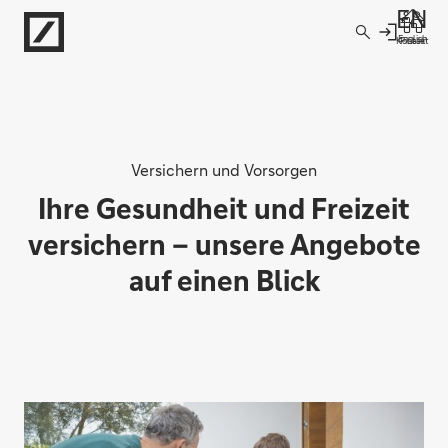
Direkt zur Hauptnavigation (Enter drücken)
English
Kontakt
Filiale
Direkt zur Suche (Enter drücken)
Direkt zum Hauptinhalt (Enter drücken)
Versichern und Vorsorgen
Ihre Gesundheit und Freizeit
versichern – unsere Angebote
auf einen Blick