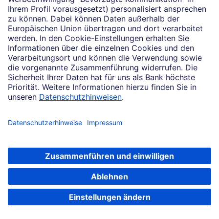
Bitte beachten Sie folgendes: Für die Verwahrung von
Einlagen/Guthaben kann auf dem ZinsMarkt-
Verrechnungskonto ein variables Entgelt
(„Verwahrentgelt“) gemäß den Bestimmungen im
Preis-
und Leistungsverzeichnis
berechnet werden. Die Bank
kann dem Kunden dabei einen separat zu
vereinbarenden Freibetrag pro Konto einräumen, für
den sie kein Verwahrentgelt berechnet. Nähere
Einzelheiten enthalten die „Sonderbedingungen
Verwahrentgelte für Guthaben“, die gesondert mit dem
Kontoinhaber vereinbart werden.
Unsere Bestandskunden mit einem bestehenden
Deutsche Bank Zahlungsverkehrskonto (z.B.
AktivKonto, BestKonto, Das Junge Konto, PlusKonto),
ein Anlagekonto oder ein maxblue Depotkonto, nutzen
dieses zu den vereinbarten Konditionen, als
Festgeld auswählen
Verrechnungskonto.