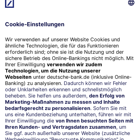
Berater. Beachten Sie dabei, dass dies einige Zeit in
Anspruch nehmen kann und eventuell aufgrund hoher
Nachfrage, dann das gewünschte Festgeld-Angebot
nicht mehr zur Verfügung steht.
Welches Konto kann ich als
Verrechnungskonto nutzen?
Als Neukunde oder Deutsche Bank Kunde ohne Konto
stellen wir Ihnen ein Verrechnungskonto ohne
monatlichen Grundpreis (Kontoführung) zur Nutzung
des ZinsMarkt zur Verfügung. Hierbei handelt es sich
um kein Zahlungsverkehrskonto und es kann nur in
Verbindung mit dem ZinsMarkt-Produkt genutzt
werden. Von diesem Konto wird der Anlagebetrag
eingezogen und nach Fälligkeit inklusive Zinsen wieder
gutgeschrieben.