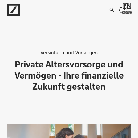
Direkt zur Hauptnavigation (Enter drücken)
English
Kontakt
Filiale
Direkt zur Suche (Enter drücken)
Direkt zum Hauptinhalt (Enter drücken)
Versichern und Vorsorgen
Private Altersvorsorge und
Vermögen - Ihre finanzielle
Zukunft gestalten