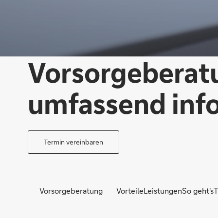
Vorsorgeberat
umfassend inf
Termin vereinbaren
Vorsorgeberatung
Vorteile
Leistungen
So geht's
T