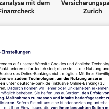
zanalyse mit dem
Versicherungspa
Finanzcheck
Zurich
Unsere Beratungskompeten
Um Sie individuell zu Ihrer V
können, hilft uns ein ganzheit
empfehlen wir Ihnen den De
FinanzCheck, mit dem Sie Ihre
Gesamtsituation analysieren 
können ihn bequem vorab zu