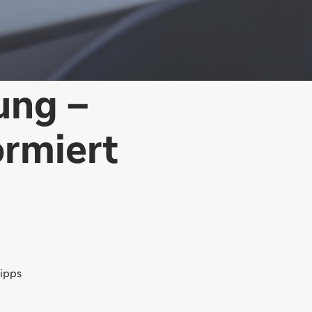
ung –
ormiert
ipps