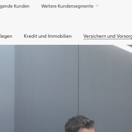
gende Kunden
Weitere Kundensegmente
Direkt zur Hauptnavigation (Enter drücken)
Direkt zur Suche (Enter drücken)
legen
Direkt zum Hauptinhalt (Enter drücken)
Kredit und Immobilien
Versichern und Vorsor