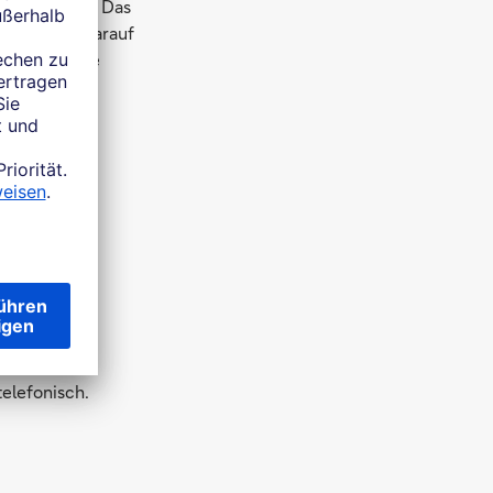
äch mit uns. Das
nanzscore. Darauf
meinsam eine
rsorge.
telefonisch.