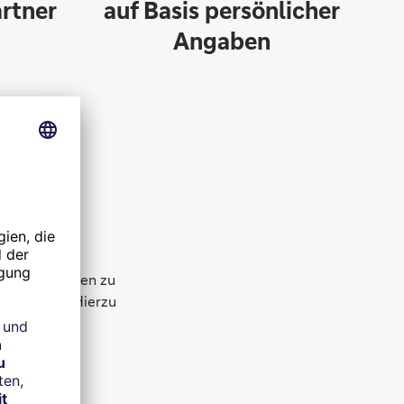
rtner
auf Basis persönlicher
Angaben
z
orsorge beraten zu
liches Bild. Hierzu
utsche Bank
 finanzielle
können. Sie
 Hause