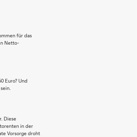
kommen für das
en Netto-
,50 Euro? Und
sein.
. Diese
torenten in der
ate Vorsorge droht