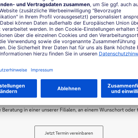
durchführen – oder im Gespr
Ergebnis: Ihr persönlicher Fi
basierend entwickeln wir ge
gezielte Strategie für Ihre Vo
Zum FinanzCheck
Persönliche Beratung
 Beratung in einer unserer Filialen, an einem Wunschort oder 
Jetzt Termin vereinbaren