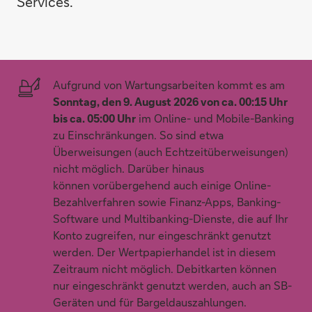
Services.
Aufgrund von Wartungsarbeiten kommt es am
Sonntag, den 9. August 2026 von ca. 00:15 Uhr
bis ca. 05:00 Uhr
im Online- und Mobile-Banking
zu Einschränkungen. So sind etwa
Überweisungen (auch Echtzeitüberweisungen)
nicht möglich. Darüber hinaus
können vorübergehend auch einige Online-
Bezahlverfahren sowie Finanz-Apps, Banking-
Software und Multibanking-Dienste, die auf Ihr
Konto zugreifen, nur eingeschränkt genutzt
werden. Der Wertpapierhandel ist in diesem
Zeitraum nicht möglich. Debitkarten können
nur eingeschränkt genutzt werden, auch an SB-
Geräten und für Bargeldauszahlungen.