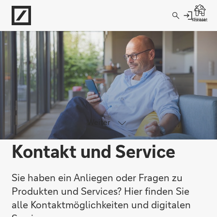
Direkt zur Hauptnavigation (Enter drücken)
Kontakt
Filiale
Direkt zur Suche (Enter drücken)
Direkt zum Hauptinhalt (Enter drücken)
Weiter
Kontakt und Service
Sie haben ein Anliegen oder Fragen zu
Produkten und Services? Hier finden Sie
alle Kontaktmöglichkeiten und digitalen