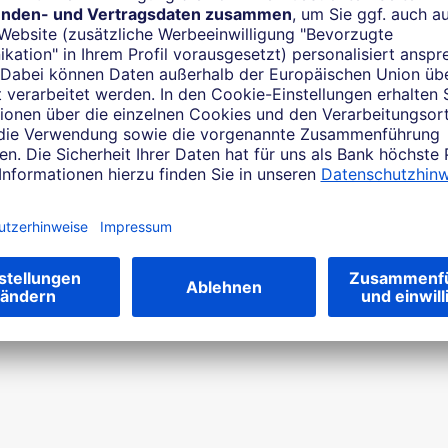
wird aber schrittweise durch
und kann nicht mehr neu akti
Mehr zum photoTAN-Verfah
ind sicher und entsprechen den höchsten Standards.
tzt an können Sie in Ihrem neuen Online-Banking über das m
fahren keine Bankaufträge mehr freigeben!