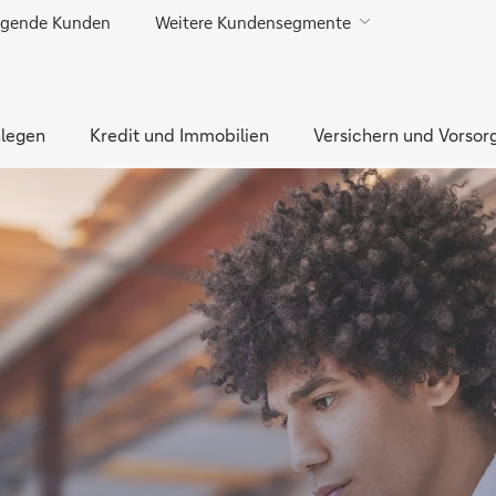
gende Kunden
Weitere Kundensegmente
Direkt zur Hauptnavigation (Enter drücken)
Direkt zur Suche (Enter drücken)
legen
Direkt zum Hauptinhalt (Enter drücken)
Kredit und Immobilien
Versichern und Vorsor