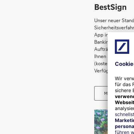
BestSign
Unser neuer Stand
Sicherheitsverfah
App integriert ist
Banking-App keine
Aufträge sicher fr
Ihnen aber selbstv
(kostenpflichtiges
Verfügung.
Mehr zum BestS