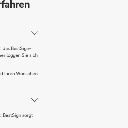
rfahren
e
: das BestSign-
er loggen Sie sich
und Ihren Wünschen
. BestSign sorgt