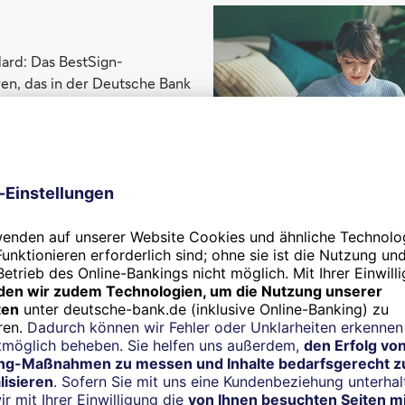
ard: Das BestSign-
ren, das in der Deutsche Bank
. Sie brauchen neben der
 weitere App mehr, um Ihre
eizugeben. Bei Bedarf steht
erständlich ein
) BestSign-Gerät zur
ign-Verfahren
photoTAN
Ihr photoTAN-Verfahren ist we