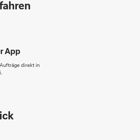
rfahren
er App
Aufträge direkt in
.
ick