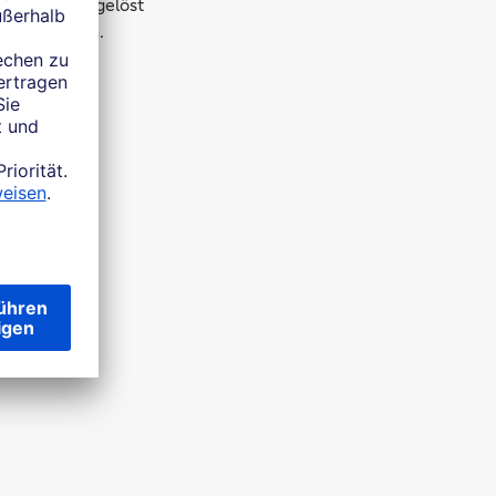
 BestSign abgelöst
viert werden.
ren
obileTAN-