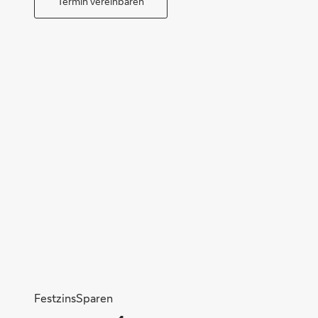
Termin vereinbaren
FestzinsSparen