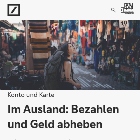
Direkt zur Hauptnavigation (Enter drücken)
English
Kontakt
Filiale
Direkt zur Suche (Enter drücken)
Direkt zum Hauptinhalt (Enter drücken)
Weiter
Konto und Karte
Im Ausland: Bezahlen
und Geld abheben