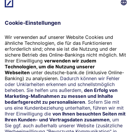
und öffnen Sie den Bereich "Investieren" -
"Sparpläne".
Wählen Sie den Sparplan aus, den Sie
anpassen möchten.
Klicken Sie auf "Bearbeiten", um Sparrate,
Aufteilung oder Wertpapiere zu ändern.
Um ein Wertpapier zu entfernen, klicken Sie
auf das Entfernen-Symbol.
Bestätigen Sie die Änderungen mit "Weiter"
und Ihrem Sicherheitsverfahren (zum
Beispiel BestSign).
Wichtig: Änderungen sind bis zum 18. eines
Monats (Werktags) möglich und gelten dann für
den nächsten Ausführungstermin.
Haben Sie Ihre Sparrate verändert, passen Sie