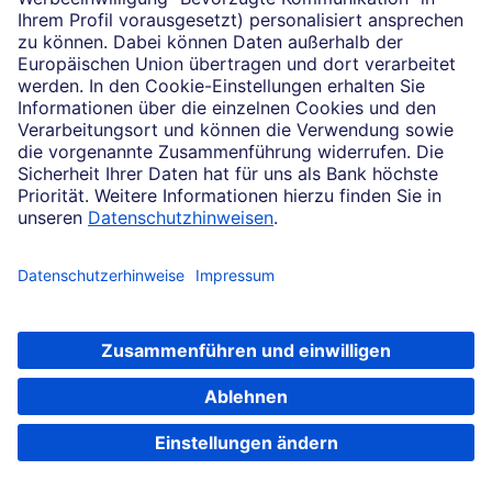
möglich.
Legen Sie langfristig an:
Enthält eine Anlage ein
Kursrisiko, kann dieses umso geringer werden, je
länger der Anlagezeitraum ist.
Legen Sie regelmäßig an:
Zum Beispiel können
Sie über einen Wertpapiersparplan jeden Monat
für den gleichen Betrag Anteile an einem Fonds
kaufen. Sind die Kurse niedrig, können Sie eine
größere Anzahl für denselben Betrag kaufen.
Steigen die Kurse, kaufen Sie entsprechend
weniger Anteile. Durch diesen „Cost-Average-
Effekt" kann das Risiko, einen ungünstigen
Einstiegszeitpunkt zu erwischen, reduziert
werden.
Fonds-Sparplan eröffnen
Tipp:
Nicht jedes Risiko lässt sich managen.