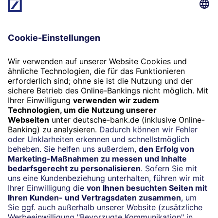
sind. Der Wert des Gesamtvermögens atmet
dann stark mit diesem Investment. Investiert
ein Anleger beispielsweise sein gesamtes
Vermögen in eine Unternehmensanleihe, ist
das Geld allein an das Bestehen eines
Unternehmens gebunden. Kann der Emittent
beispielsweise seinen
Zahlungsverpflichtungen nicht mehr
nachkommen, kann er die Anleihe nur
teilweise oder gar nicht zurückzahlen – es
droht ein Totalverlust.
Anlagerisiken lassen sich aber durch Folgendes
reduzieren:
Diversifizieren Sie:
Streuen Sie Ihr Geld je nach
Risikobereitschaft über verschiedene
Anlageklassen wie Aktien, Fonds und ETFs. Auch
im maxblue Wertpapier Sparplan sind
Kombinationen von mehreren Wertpapieren