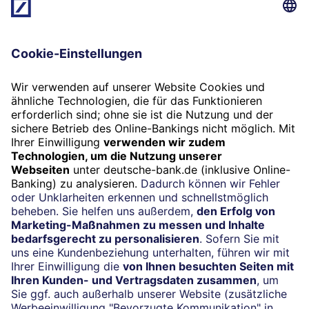
Offenlegung in Bezug auf ESG-Themen anhalten.“
„Wir werden die Akzeptanz und die Umsetzung
der Prinzipien in der Investmentbranche
vorantreiben.“
„Wir werden zusammenarbeiten, um unsere
Wirksamkeit bei der Umsetzung der Prinzipien zu
steigern.“
„Wir werden über unsere Aktivitäten und
Fortschritte bei der Umsetzung der Prinzipien
Bericht erstatten.“
Tipp:
Die PRI können privaten Anlegern eine erste
Orientierung beim Start in nachhaltiges Investieren
bieten. Mit ihnen wurde ein Rahmenwerk für
Investoren geschaffen, um ein nachhaltigeres
Finanzsystem zu entwickeln.