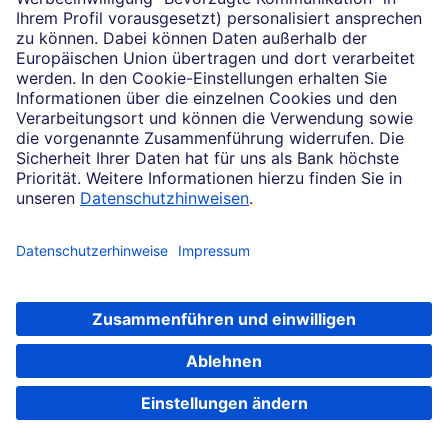
Screening
Screening unter bestimmten vorgegebenen
Nachhaltigkeitskriterien ist eine vergleichsweise
einfache Investment-Strategie unter nachhaltigen
Gesichtspunkten. Dabei bezeichnet „negatives
Screening” den Ausschluss oder eine Beschränkung
bestimmter Sektoren beziehungsweise Unternehmen
– etwa die Geldanlage in Waffen- und Tabakfirmen
oder in Branchen, die Kinderarbeit zulassen. Mit
„positivem Screening” wiederum ist das Investieren in
Sektoren oder Firmen gemeint, die ihr Handeln an
Nachhaltigkeitsaspekten wie etwa ESG-Kriterien
ausrichten, also beispielsweise Unternehmen im
Bereich der erneuerbaren Energien. Durch
Investments nach dem „Positiv-Screening“-Ansatz
haben Anleger die Möglichkeit, Unternehmen zu
Termin vereinbaren
stärken, die nachhaltig agieren.