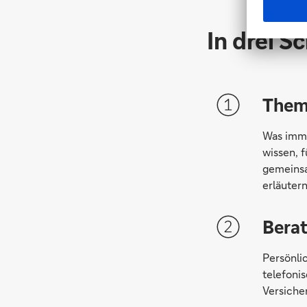
In drei S
Them
Was imme
wissen, 
gemeinsa
erläutern
Bera
Persönli
telefoni
Versiche