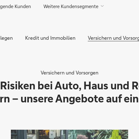
gende Kunden
Weitere Kundensegmente
Direkt zur Hauptnavigation (Enter drücken)
Direkt zur Suche (Enter drücken)
legen
Direkt zum Hauptinhalt (Enter drücken)
Kredit und Immobilien
Versichern und Vorsor
Versichern und Vorsorgen
 Risiken bei Auto, Haus und 
rn – unsere Angebote auf ein