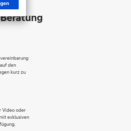
n Beratung
nvereinbarung
 auf den
egen kurz zu
er Video oder
mit exklusiven
fügung.