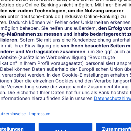
Wohngebäude
Schutz bei Gebäudeschäden durch z.B. Feuer
und Blitzschlag
Absicherung von Elementarschäden möglich, z.
B. bei Hochwasser und Erdrutsch
Übernahme notwendiger Aufräumungs- und
Abbruchkosten sowie Hotelkosten
Mehr erfahren