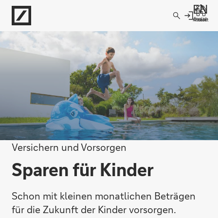
Direkt zur Hauptnavigation (Enter drücken)
English
Kontakt
Filiale
Direkt zur Suche (Enter drücken)
Direkt zum Hauptinhalt (Enter drücken)
Versichern und Vorsorgen
Sparen für Kinder
Schon mit kleinen monatlichen Beträgen
für die Zukunft der Kinder vorsorgen.