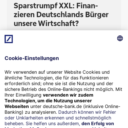
Spar­strumpf XXL: Finan­
zieren Deutsch­lands Bürger
unsere Wirt­schaft?
Die Haushalte in Deutschland besitzen fast neun
Billionen Euro Finanzvermögen. Wo genau steckt
all das Geld? Und mit welchem Anlageprodukt
stiften die Sparer den größten Nutzen für die
deutsche Wirtschaft? Ein tiefer Blick in die
Zahlen fördert Erstaunliches zutage.
Termin
Beratung vereinbaren