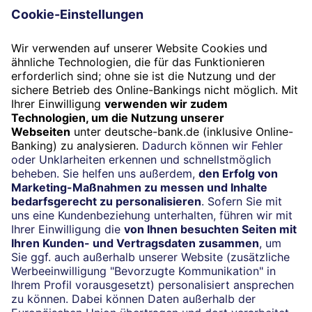
Unternehmensbewertung vom Bonus zum
Malus?
Termin
Beratung vereinbaren
24/7-Kundenservice
(069) 910-100 61