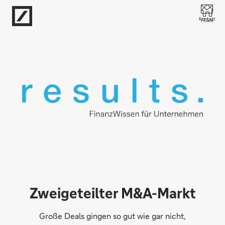
Direkt zur Hauptnavigation (Enter drücken)
Kontakt
Filiale
Direkt zur Suche (Enter drücken)
Direkt zum Hauptinhalt (Enter drücken)
Zweigeteilter M&A-Markt
Große Deals gingen so gut wie gar nicht,