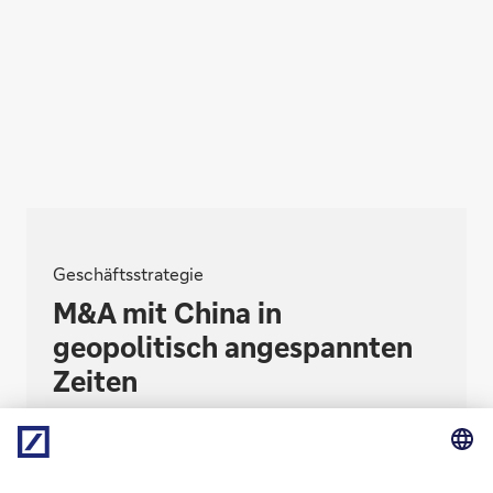
Geschäftsstrategie
M&A mit China in
geopolitisch angespannten
Zeiten
Vor 5 Jahren eroberten chinesische Käufer den
hiesigen M&A-Markt. Heute fehlt ihre Nachfrage.
Verkommt das China-Geschäft bei der