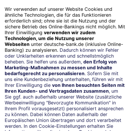
Termin
Beratung vereinbaren
24/7-Kundenservice
(069) 910-100 61