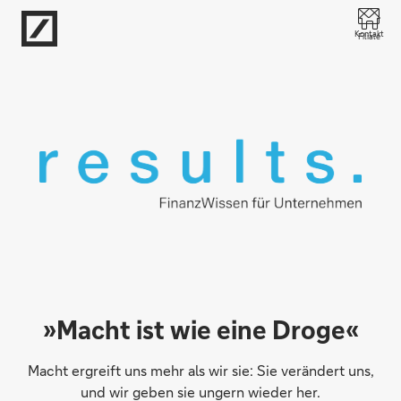
Direkt zur Hauptnavigation (Enter drücken)
Kontakt
Filiale
Direkt zur Suche (Enter drücken)
Direkt zum Hauptinhalt (Enter drücken)
»Macht ist wie eine Droge«
Macht ergreift uns mehr als wir sie: Sie verändert uns,
und wir geben sie ungern wieder her.