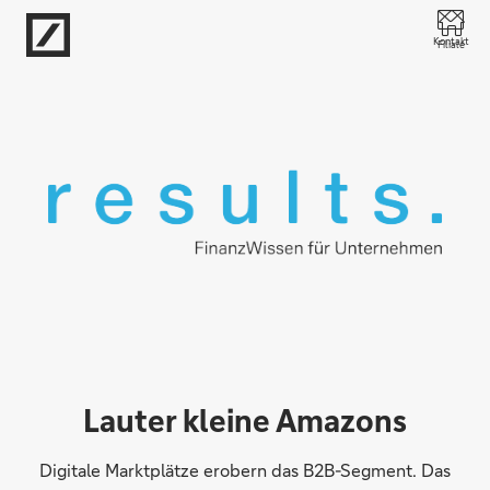
Direkt zur Hauptnavigation (Enter drücken)
Kontakt
Filiale
Direkt zur Suche (Enter drücken)
Direkt zum Hauptinhalt (Enter drücken)
Lauter kleine Amazons
Digitale Marktplätze erobern das B2B-Segment. Das