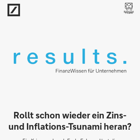
Direkt zur Hauptnavigation (Enter drücken)
Kontakt
Filiale
Direkt zur Suche (Enter drücken)
Direkt zum Hauptinhalt (Enter drücken)
Rollt schon wieder ein Zins-
und Inflations-Tsunami heran?