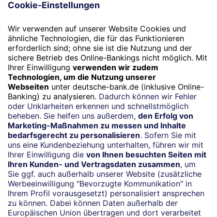
Termin
Beratung vereinbaren
24/7-Kundenservice
(069) 910-100 61