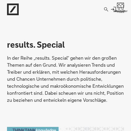
Direkt zur Hauptnavigation (Enter drücken)
Newsletter
Kontakt
Filiale
Direkt zur Suche (Enter drücken)
Direkt zum Hauptinhalt (Enter drücken)
results. Special
In der Reihe „results. Special“ gehen wir den großen
Themen auf den Grund. Wir analysieren Trends und
Treiber und erklären, mit welchen Herausforderungen
und Chancen Unternehmen durch politische,
technologische und makroökonomische Entwicklungen
konfrontiert sind. Dabei scheuen wir uns nicht, Position
zu beziehen und entwickeln eigene Vorschläge.