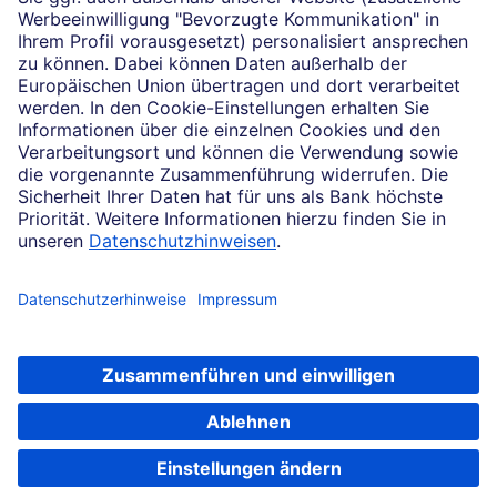
Impressum
Konditionen und Preise
Rechtliche Hinweise
Datenschutz
Barrierefreiheit
Cookie-Einstellungen
Sicherheit und Technik
Notfallnummern
Konzern
Karriere
Soweit auf dieser Internetseite von der Deutschen Bank die Rede ist, bezieht
sich dies auf die Angebote der Deutsche Bank AG, Taunusanlage 12, 60325
Frankfurt am Main.
© 2026 Deutsche Bank AG, Frankfurt am Main