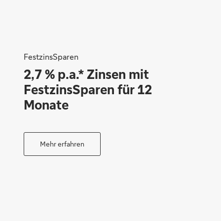
FestzinsSparen
2,7 % p.a.* Zinsen mit
FestzinsSparen für 12
Monate
Mehr erfahren
Susanne Simons