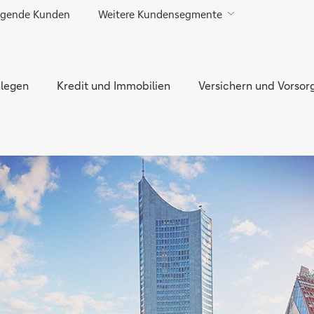
gende Kunden
Weitere Kundensegmente
Direkt zur Hauptnavigation (Enter drücken)
Direkt zur Suche (Enter drücken)
legen
Direkt zum Hauptinhalt (Enter drücken)
Kredit und Immobilien
Versichern und Vorsor