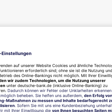
iale auf der Bewertungsplattform Google My Business abgegeb
stimmen Sie der Nutzung des Services bitte zunächst zu. Per 
usiness" und klicken anschließend auf "Auswahl speichern".
Inhalt freischalten