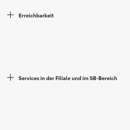
Erreichbarkeit
Andrea Claßen
Yvonne Pooth
Services in der Filiale und im SB-Bereich
Jeannette Strauß