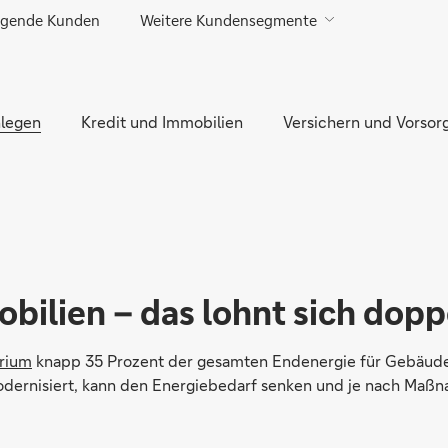
gende Kunden
Weitere Kundensegmente
Direkt zur Hauptnavigation (Enter drücken)
Direkt zur Suche (Enter drücken)
legen
Direkt zum Hauptinhalt (Enter drücken)
Kredit und Immobilien
Versichern und Vorsor
obilien – das lohnt sich dopp
erium
knapp 35 Prozent der gesamten Endenergie für Gebäude 
dernisiert, kann den Energiebedarf senken und je nach Maßna