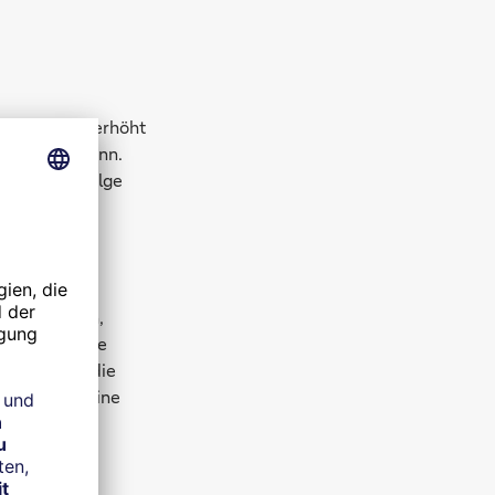
rmedämmung erhöht
en werden kann.
stungen infolge
 zu steigern,
uft wird. Eine
Sie machen die
en kann als eine