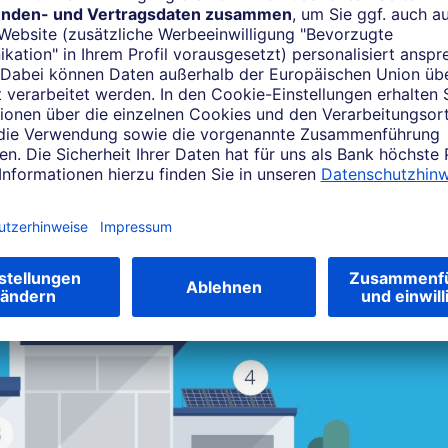
 was kostet es mich?
che, in denen Sie den Energieverbrauch optimieren können (