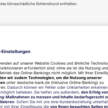
das klimaschädliche Kohlendioxid enthalten.
fort im Gebäude verbessert werden kann. Eine umfassende Wä
terschiede reduziert und ein unangenehmer Luftzug vermied
die Luftqualität in Gebäuden verbessern und Gesundheitsbela
 trägt dazu bei, den Wert der Immobilie zu erhalten oder sogar
s die Immobilie in eine höhere Energieeffizienzklasse eingest
 Dämmung wirken sich nicht nur positiv auf die Umwelt aus. 
ichtlich zu einem besseren Preis vermietet bzw. verkauft werd