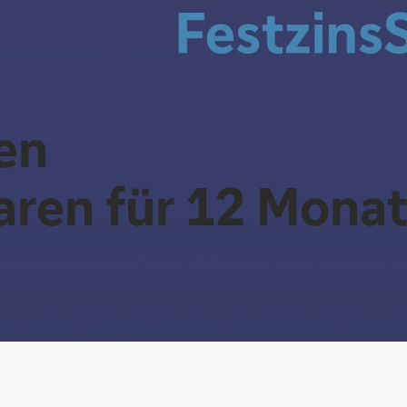
sen
aren für 12 Mona