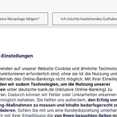
eine Neuanlage tätigen.*
Ich möchte bestehendes Guthabe
00 bis 250.000 Euro. Gilt nur für Privatvermögen und Gelder, die bislan
angelegt sind. Angebot freibleibend. Stand: 4. Mai 2026.
itionen für bestehende Gut
s Guthaben bei der Deutschen Bank? Auch dafür haben wir ein