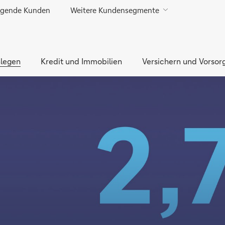
gende Kunden
Weitere Kundensegmente
Direkt zur Hauptnavigation (Enter drücken)
Direkt zur Suche (Enter drücken)
legen
Direkt zum Hauptinhalt (Enter drücken)
Kredit und Immobilien
Versichern und Vorsor