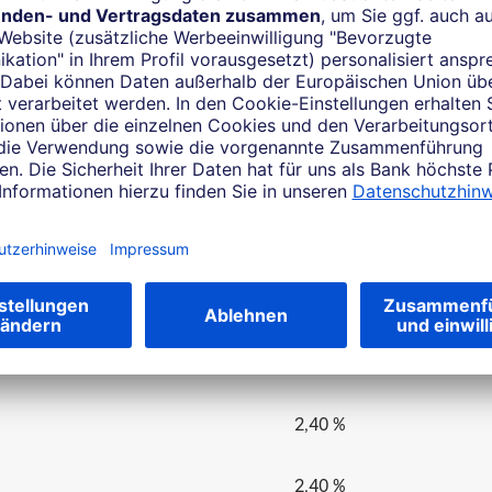
 mit einer Laufzeit von 6 Monaten bis zu 8 Jahren
t
Zinssatz* z.Zt. pro Jah
e
2,30 %
2,30 %
2,30 %
2,30 %
2,40 %
2,40 %