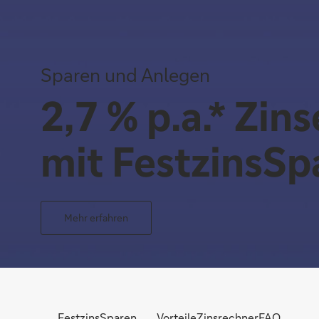
Sparen und Anlegen
2,7 % p.a.* Zin
mit FestzinsSp
Mehr erfahren
FestzinsSparen
Vorteile
Zinsrechner
FAQ