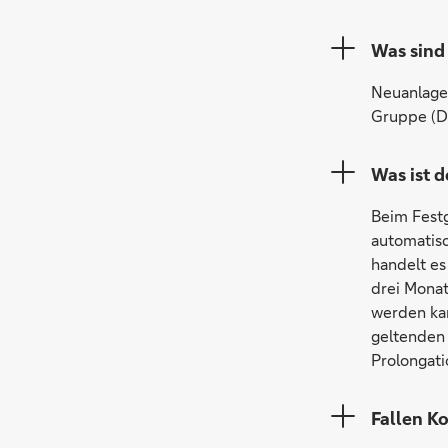
Was sind
Neuanlagen
Gruppe (D
Was ist 
Beim Festg
automatis
handelt es
drei Monat
werden ka
geltenden 
Prolongati
Fallen Ko