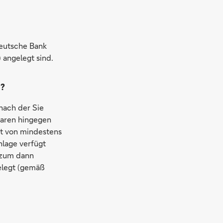
Deutsche Bank
 angelegt sind.
d?
nach der Sie
paren hingegen
st von mindestens
nlage verfügt
 zum dann
elegt (gemäß