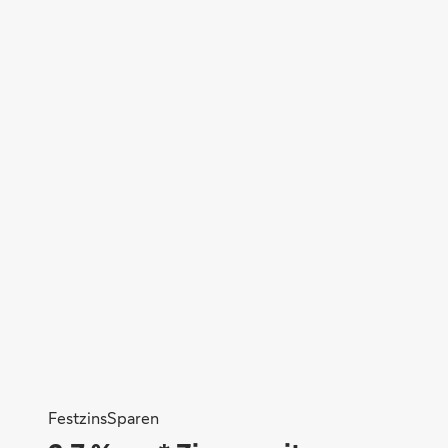
Ute Katzera
FestzinsSparen