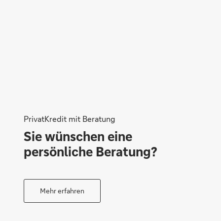
Heike Hilger
PrivatKredit mit Beratung
Sie wünschen eine
persönliche Beratung?
Nicolas Panagiotidis
Mehr erfahren