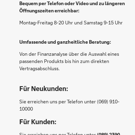
Bequem per Telefon oder Video und zu längeren
Öffnungszeiten erreichbar:
Montag-Freitag 8-20 Uhr und Samstag 9-15 Uhr
Gabriele Heidelberg
Umfassende und ganzheitliche Beratung:
Von der Finanzanalyse über die Auswahl eines
passenden Produkts bis hin zum direkten
Vertragsabschluss.
Philipp Aicher
Für Neukunden:
Sie erreichen uns per Telefon unter (069) 910-
10000
Für Kunden:
Sie erreichen uns per Telefon unter
(089) 2390