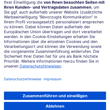
Impressum
Konditionen und Preise
Rechtliche Hinweise
Datenschutz
Barrierefreiheit
Cookie-Einstellungen
Sicherheit und Technik
Notfallnummern
Konzern
Karriere
Soweit auf dieser Internetseite von der Deutschen Bank die Rede ist, bezieht
sich dies auf die Angebote der Deutsche Bank AG, Taunusanlage 12, 60325
Frankfurt am Main.