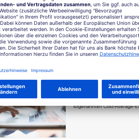
ge können ebenfalls auf das
erwiesen werden und werden
in den Sparplan angelegt.
Cost-Average-Eff
Bei fallenden Kursen erhalte
Wertpapier-Anteile und bei 
weniger Anteile. So kaufen S
zu einem Durchschnittspreis
sogenannten Cost-Average-Ef