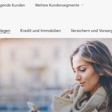
gende Kunden
Weitere Kundensegmente
Direkt zur Hauptnavigation (Enter drücken)
Direkt zur Suche (Enter drücken)
legen
Direkt zum Hauptinhalt (Enter drücken)
Kredit und Immobilien
Versichern und Vorsor