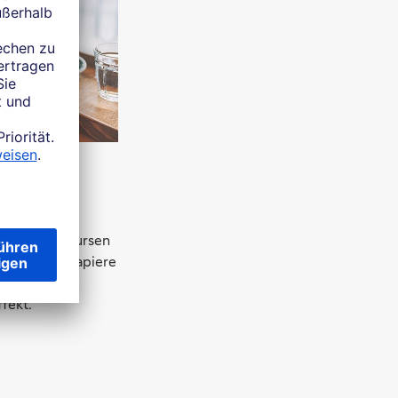
ekt
n Sie mehr
steigenden Kursen
ie die Wertpapiere
, dem
fekt.