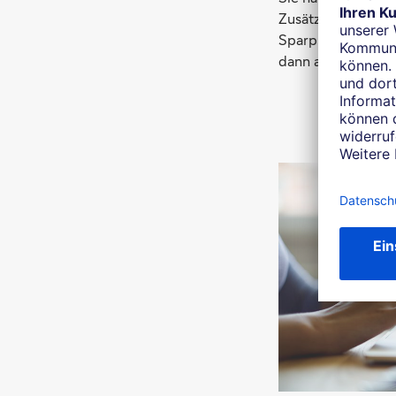
Zusätzliche Beträ
Sparplankonto üb
dann automatisch 