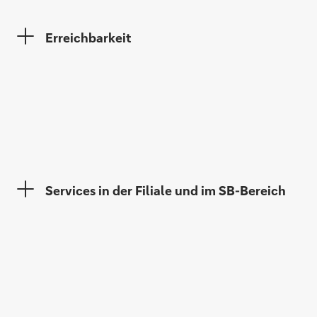
Erreichbarkeit
Andrea Neubert-Kopp
Uwe Greiner
Services in der Filiale und im SB-Bereich
Frieder Maisenbacher