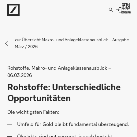
Direkt zur Hauptnavigation (Enter drücken)
English
Kontakt
Filiale
Direkt zur Suche (Enter drücken)
Direkt zum Hauptinhalt (Enter drücken)
zur Übersicht Makro- und Anlageklassenausblick – Ausgabe
März / 2026
Rohstoffe, Makro- und Anlageklassenausblick –
06.03.2026
Rohstoffe: Unterschiedliche
Opportunitäten
Die wichtigsten Fakten:
Umfeld für Gold bleibt fundamental überzeugend.
Ölmärkte sind gut versorgt, jedoch besteht