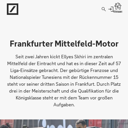
Direkt zur Hauptnavigation (Enter drücken)
Kontakt
Filiale
Direkt zur Suche (Enter drücken)
Direkt zum Hauptinhalt (Enter drücken)
Frankfurter Mittelfeld-Motor
Seit zwei Jahren kickt Ellyes Skhiri im zentralen
Mittelfeld der Eintracht und hat es in dieser Zeit auf 57
Liga-Einsätze gebracht. Der gebürtige Franzose und
Nationalspieler Tunesiens mit der Rückennummer 15
steht vor seiner dritten Saison in Frankfurt. Durch Platz
drei in der Meisterschaft und die Qualifikation für die
Königsklasse steht er mit dem Team vor großen
Aufgaben.