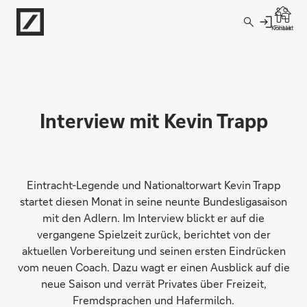
Direkt zur Hauptnavigation (Enter drücken)
Kontakt
Filiale
Direkt zur Suche (Enter drücken)
Direkt zum Hauptinhalt (Enter drücken)
Interview mit Kevin Trapp
Eintracht-Legende und Nationaltorwart Kevin Trapp
startet diesen Monat in seine neunte Bundesligasaison
mit den Adlern. Im Interview blickt er auf die
vergangene Spielzeit zurück, berichtet von der
aktuellen Vorbereitung und seinen ersten Eindrücken
vom neuen Coach. Dazu wagt er einen Ausblick auf die
neue Saison und verrät Privates über Freizeit,
Fremdsprachen und Hafermilch.